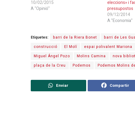
10/02/2015
eleccions» i fac
A "Opinió"
pressupostos
09/12/2014
A "Economia"
Etiquetes:
barri de la Riera Bonet
barri de Les Gu
construcció
El Molí
espai polivalent Mariona
Miguel Ángel Pozo
Molins Camina
nova biblio
plaça de la Creu
Podemos
Podemos Molins de
Enviar
Compartir