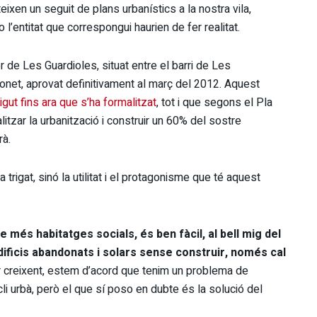
ixen un seguit de plans urbanístics a la nostra vila,
 l’entitat que correspongui haurien de fer realitat.
r de Les Guardioles, situat entre el barri de Les
 Bonet, aprovat definitivament al març del 2012. Aquest
igut fins ara que s’ha formalitzat
, tot i que segons el Pla
litzar la urbanització i construir un 60% del sostre
rà.
 trigat, sinó la utilitat i el protagonisme que té aquest
e més habitatges socials, és ben fàcil, al bell mig del
edificis abandonats i solars sense construir, només cal
ir creixent, estem d’acord que tenim un problema de
cli urbà, però el que sí poso en dubte és la solució del