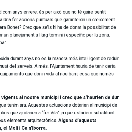
d com anys enrere, és per això que no té gaire sentit
aldria fer accions puntuals que garanteixin un creixement
era Bonet? Crec que se’ls hi ha de donar la possibilitat de
r un planejament a llarg termini i específic per la zona.
bà”.
uida durant anys no és la manera més intel·ligent de reduir
uat del serveis. A més, l’Ajuntament hauria de tenir certa
equipaments que donin vida al nou barri, cosa que només
vigents al nostre municipi i crec que s’haurien de dur
ue tenim ara. Aquestes actuacions dotarien al municipi de
lics que ajudarien a “fer Vila” ja que estaríem substituint
nous elements arquitectònics.
Alguns d’aquests
el Molí i Ca n’Iborra.