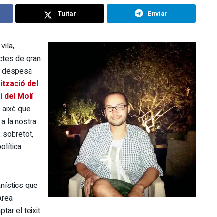
Tuitar
Enviar
vila,
ctes de gran
la despesa
ització del
i del Molí
r això que
 a la nostra
, sobretot,
olítica
anístics que
Àrea
tar el teixit