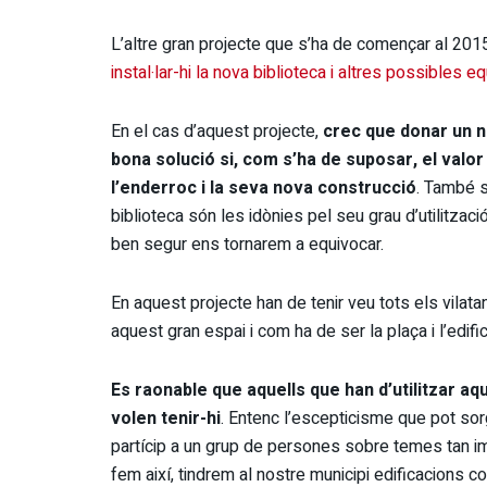
L’altre gran projecte que s’ha de començar al 20
instal·lar-hi la nova biblioteca i altres possibles
En el cas d’aquest projecte,
crec que donar un n
bona solució si, com s’ha de suposar, el valo
l’enderroc i la seva nova construcció
. També s
biblioteca són les idònies pel seu grau d’utilitzaci
ben segur ens tornarem a equivocar.
En aquest projecte han de tenir veu tots els vilat
aquest gran espai i com ha de ser la plaça i l’edific
Es raonable que aquells que han d’utilitzar aqu
volen tenir-hi
. Entenc l’escepticisme que pot sorg
partícip a un grup de persones sobre temes tan imp
fem així, tindrem al nostre municipi edificacions co