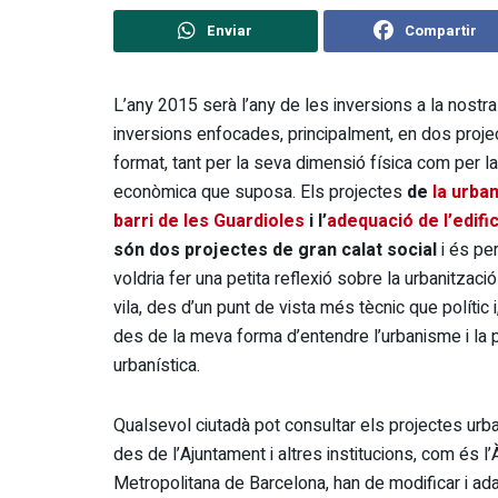
Enviar
Compartir
L’any 2015 serà l’any de les inversions a la nostra 
inversions enfocades, principalment, en dos proje
format, tant per la seva dimensió física com per 
econòmica que suposa. Els projectes
de
la urban
barri de les Guardioles
i l’
adequació de l’edific
són dos projectes de gran calat social
i és pe
voldria fer una petita reflexió sobre la urbanització
vila, des d’un punt de vista més tècnic que polític i
des de la meva forma d’entendre l’urbanisme i la p
urbanística.
Qualsevol ciutadà pot consultar els projectes urb
des de l’Ajuntament i altres institucions, com és l’
Metropolitana de Barcelona, han de modificar i adap