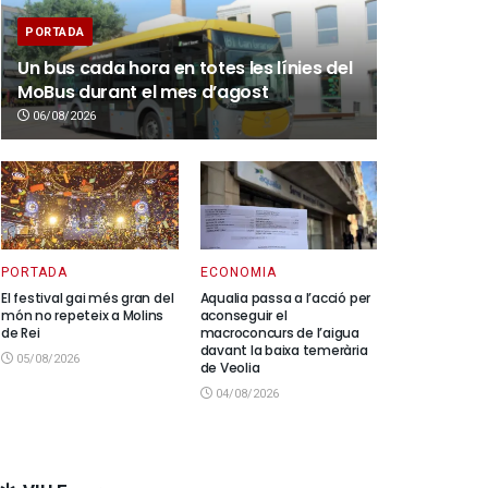
PORTADA
Un bus cada hora en totes les línies del
MoBus durant el mes d’agost
06/08/2026
PORTADA
ECONOMIA
El festival gai més gran del
Aqualia passa a l’acció per
món no repeteix a Molins
aconseguir el
de Rei
macroconcurs de l’aigua
davant la baixa temerària
05/08/2026
de Veolia
04/08/2026