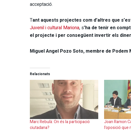
acceptació.
T
ant aquests projectes com d’altres que s’es
Juvenil i cultural Mariona
, s
’ha de tenir en compt
el projecte i per consegüent invertir els din
Miguel Angel Pozo Soto, membre de Podem Mol
Relacionats
Marc Rebulà: On és la participació
Joan Ramon Ca
ciutadana?
l’oposició que 