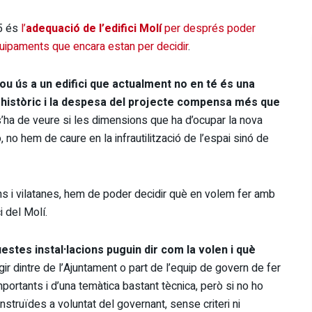
15 és
l’
adequació de l’edifici Molí
per després poder
 equipaments que encara estan per decidir
.
ou ús a un edifici que actualment no en té és una
r històric i la despesa del projecte compensa més que
’ha de veure si les dimensions que ha d’ocupar la nova
ó, no hem de caure en la infrautilització de l’espai sinó de
ans i vilatanes, hem de poder decidir què en volem fer amb
i del Molí.
estes instal·lacions puguin dir com la volen i què
ir dintre de l’Ajuntament o part de l’equip de govern de fer
ortants i d’una temàtica bastant tècnica, però si no ho
nstruïdes a voluntat del governant, sense criteri ni