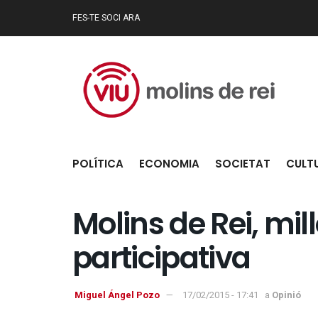
FES-TE SOCI ARA
POLÍTICA
ECONOMIA
SOCIETAT
CULT
Molins de Rei, mil
participativa
Miguel Ángel Pozo
17/02/2015 - 17:41
a
Opinió