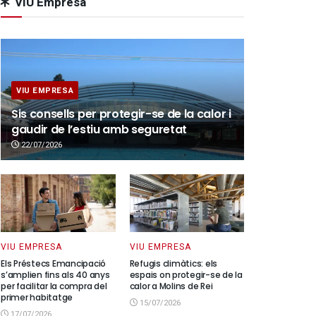
VIU Empresa
VIU EMPRESA
Sis consells per protegir-se de la calor i
gaudir de l’estiu amb seguretat
22/07/2026
VIU EMPRESA
VIU EMPRESA
Els Préstecs Emancipació
Refugis climàtics: els
s’amplien fins als 40 anys
espais on protegir-se de la
per facilitar la compra del
calor a Molins de Rei
primer habitatge
15/07/2026
17/07/2026