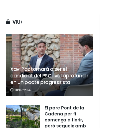
VIU+
Xavi Paz tornarà a ser el
candidat del PSC i vol aprofundir
en un pacte progressista
10/07/2026
El parc Pont de la
Cadena per fi
comença a florir,
però segueix amb