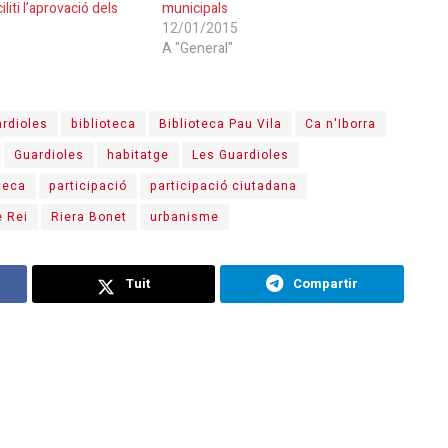
iliti l’aprovació dels
municipals
12/01/2015
A "General"
ardioles
biblioteca
Biblioteca Pau Vila
Ca n'Iborra
Guardioles
habitatge
Les Guardioles
teca
participació
participació ciutadana
 Rei
Riera Bonet
urbanisme
Tuit
Compartir