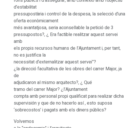
fons públics i d’assegurar, amb connexió amb l’objectiu
d’estabilitat
pressupostària i control de la despesa, la selecció d’una
oferta econòmicament
més avantatjosa, seria aconsellable la petició de 3
pressupostos?, ¿ Era factible realitzar aquest servei
amb
els propis recursos humans de l’Ajuntament i, per tant,
no es justifica la
necessitat d’externalitzar aquest servei”?
¿la direcció facultativa de les obres del carrer Major, ja
de
adjudicaron al mismo arquitecto?, ¿ Qué
tramo del carrer Major? ¿l’Ajuntament
compta amb personal propi qualificat para realizar dicha
supervisión y que de no hacerlo así , esto suposa
‘sobrecostos’ i pagats amb els diners públics?
Volvemos