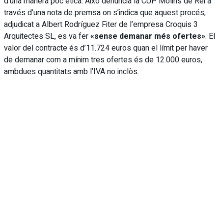
d’una manera poc ètica. Això denuncia la CUP Molins de Rei a
través d’una nota de premsa on s’indica que aquest procés,
adjudicat a Albert Rodríguez Fiter de l’empresa Croquis 3
Arquitectes SL, es va fer
«sense demanar més ofertes»
. El
valor del contracte és d’11.724 euros quan el límit per haver
de demanar com a mínim tres ofertes és de 12.000 euros,
ambdues quantitats amb l’IVA no inclòs.