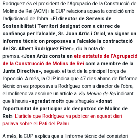
Rodríguez és el president de l’Agrupació de la Construcció de
Molins de Rei (ACM) i la CUP relaciona aquesta condició amb
l’adjudicació de l’obra.
«El director de Serveis de
Sostenibilitat i Territori designat com a càrrec de
confiança per l’alcalde, Sr. Joan Arús i Oriol, va signar un
informe tècnic on proposava a l’alcalde la contractació
del Sr. Albert Rodríguez Fiter»
, diu la nota de
premsa.
«Joan Arús consta en
els estatuts de l’Agrupació
de la Construcció de Molins de Rei
com a membre de la
Junta Directiva»,
segueix el text de la principal força de
l’oposició. A més, la CUP indica que 47 dies abans de l’informe
tècnic on es proposava a Rodríguez com a director de l’obra,
el molinenc va escriure un article a
Viu Molins de Rei
indicant
que li hauria
«agradat molt»
que s’hagués
«donat
l’oportunitat de participar als despatxos de Molins de
Rei»
.
L’article que Rodríguez va publicar en aquest diari
parlava sobre el Pati del Palau.
A més, la CUP explica que a l’informe tècnic del consistori