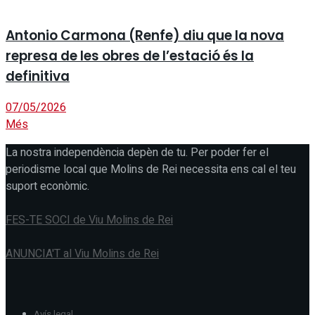
Antonio Carmona (Renfe) diu que la nova
represa de les obres de l’estació és la
definitiva
07/05/2026
Més
La nostra independència depèn de tu. Per poder fer el
periodisme local que Molins de Rei necessita ens cal el teu
suport econòmic.
FES-TE SOCI de Viu Molins de Rei
ANUNCIA'T al Viu Molins de Rei
Avís legal