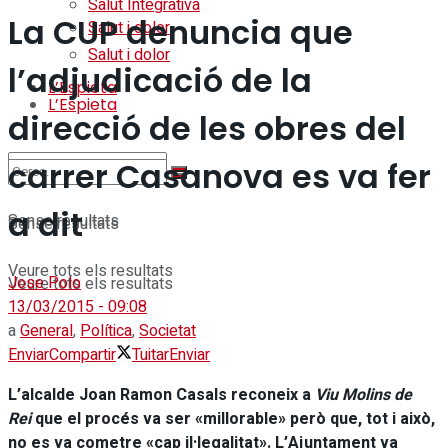
Salut Integrativa
La CUP denuncia que
Salut i dolor
Salut i dolor
l’adjudicació de la
L’Espieta
L’Espieta
direcció de les obres del
carrer Casanova es va fer
a dit
Sense resultats
Sense resultats
Veure tots els resultats
Jose Polo
Veure tots els resultats
13/03/2015 - 09:08
a
General
,
Política
,
Societat
Enviar
Compartir
Tuitar
Enviar
L’alcalde Joan Ramon Casals reconeix a
Viu Molins de
Rei
que el procés va ser «millorable» però que, tot i això,
no es va cometre «cap il·legalitat». L’Ajuntament va