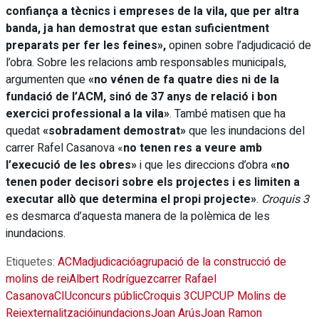
confiança a tècnics i empreses de la vila, que per altra
banda, ja han demostrat que estan suficientment
preparats per fer les feines»,
opinen sobre l’adjudicació de
l’obra. Sobre les relacions amb responsables municipals,
argumenten que
«no vénen de fa quatre dies ni de la
fundació de l’ACM, sinó de 37 anys de relació i bon
exercici professional a la vila»
. També matisen que ha
quedat
«sobradament demostrat»
que les inundacions del
carrer Rafel Casanova «
no tenen res a veure amb
l’execució de les obres»
i que les direccions d’obra
«no
tenen poder decisori sobre els projectes i es limiten a
executar allò que determina el propi projecte»
.
Croquis 3
es desmarca d’aquesta manera de la polèmica de les
inundacions.
Etiquetes:
ACM
adjudicació
agrupació de la construcció de
molins de rei
Albert Rodríguez
carrer Rafael
Casanova
CIU
concurs públic
Croquis 3
CUP
CUP Molins de
Rei
externalització
inundacions
Joan Arús
Joan Ramon