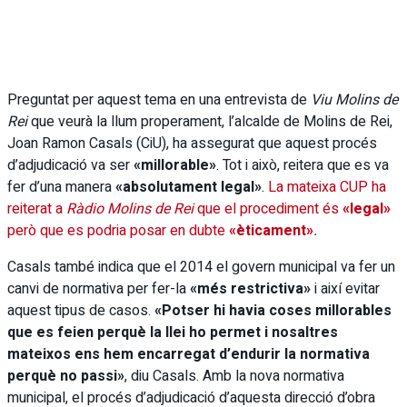
Preguntat per aquest tema en una entrevista de
Viu Molins de
Rei
que veurà la llum properament, l’alcalde de Molins de Rei,
Joan Ramon Casals (CiU), ha assegurat que aquest procés
d’adjudicació va ser
«millorable»
. Tot i això, reitera que es va
fer d’una manera
«absolutament legal»
.
La mateixa CUP ha
reiterat a
Ràdio Molins de Rei
que el procediment és
«legal»
però que es podria posar en dubte
«èticament»
.
Casals també indica que el 2014 el govern municipal va fer un
canvi de normativa per fer-la
«més restrictiva»
i així evitar
aquest tipus de casos.
«Potser hi havia coses millorables
que es feien perquè la llei ho permet i nosaltres
mateixos ens hem encarregat d’endurir la normativa
perquè no passi»
, diu Casals. Amb la nova normativa
municipal, el procés d’adjudicació d’aquesta direcció d’obra