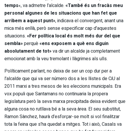
temps
«, va admetre l’alcalde.
«També és un fracàs meu
personal algunes de les situacions que han fet que
arribem a aquest punt»
, indicava el convergent, anant una
mica més enllà, però sense especificar cap d’aquestes
situacions.
«Fer política local és molt més dur del que
sembla»
perquè
«ens exposem a què ens diguin
absolutament de tot»
va dir un alcalde ja completament
emocionat amb la veu tremolant i llàgrimes als ulls.
Políticament parlant, no deixa de ser un cop dur per a
l’alcalde que qui va ser número dos a les llistes de CiU al
2011 marxi a tres mesos de les eleccions municipals. Era
vox populi que Santamans no continuaria la propera
legislatura però la seva marxa precipitada deixa evident que
alguna cosa no rutllava bé a la seva àrea. El seu substitut,
Ramon Sànchez, haurà d’esforçar-se molt si vol finalitzar
tota la feina que s’ha quedat a mitges. Tot i això, Casals va