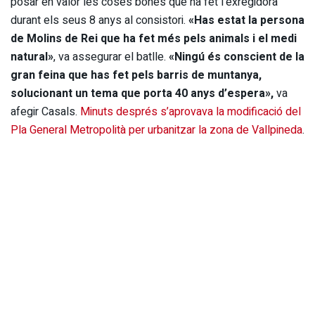
posar en valor les coses bones que ha fet l’exregidora
durant els seus 8 anys al consistori.
«Has estat la persona
de Molins de Rei que ha fet més pels animals i el medi
natural»
, va assegurar el batlle.
«Ningú és conscient de la
gran feina que has fet pels barris de muntanya,
solucionant un tema que porta 40 anys d’espera»,
va
afegir Casals.
Minuts després s’aprovava la modificació del
Pla General Metropolità per urbanitzar la zona de Vallpineda
.