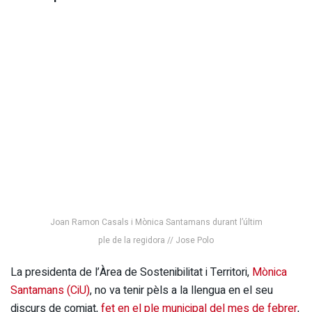
Joan Ramon Casals i Mònica Santamans durant l’últim
ple de la regidora // Jose Polo
La presidenta de l’Àrea de Sostenibilitat i Territori,
Mònica
Santamans (CiU)
, no va tenir pèls a la llengua en el seu
discurs de comiat,
fet en el ple municipal del mes de febrer
,