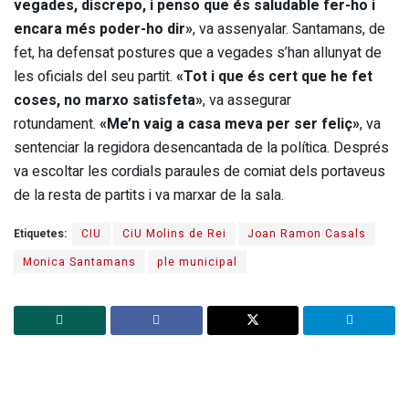
vegades, discrepo, i penso que és saludable fer-ho i
encara més poder-ho dir»
, va assenyalar. Santamans, de
fet, ha defensat postures que a vegades s’han allunyat de
les oficials del seu partit.
«Tot i que és cert que he fet
coses, no marxo satisfeta»
, va assegurar
rotundament.
«Me’n vaig a casa meva per ser feliç»
, va
sentenciar la regidora desencantada de la política. Després
va escoltar les cordials paraules de comiat dels portaveus
de la resta de partits i va marxar de la sala.
Etiquetes:
CIU
CiU Molins de Rei
Joan Ramon Casals
Monica Santamans
ple municipal