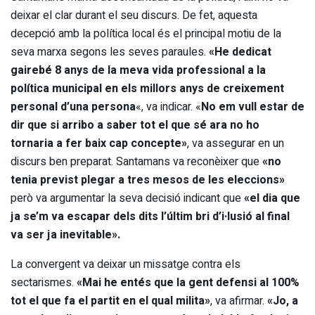
deixar el clar durant el seu discurs. De fet, aquesta
decepció amb la política local és el principal motiu de la
seva marxa segons les seves paraules.
«He dedicat
gairebé 8 anys de la meva vida professional a la
política municipal en els millors anys de creixement
personal d’una persona
«, va indicar. «
No em vull estar de
dir que si arribo a saber tot el que sé ara no ho
tornaria a fer baix cap concepte»
, va assegurar en un
discurs ben preparat. Santamans va reconèixer que
«no
tenia previst plegar a tres mesos de les eleccions»
però va argumentar la seva decisió indicant que
«el dia que
ja se’m va escapar dels dits l’últim bri d’i·lusió al final
va ser ja inevitable».
La convergent va deixar un missatge contra els
sectarismes.
«Mai he entés que la gent defensi al 100%
tot el que fa el partit en el qual milita»
, va afirmar.
«Jo, a