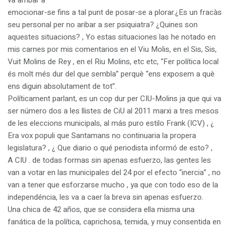
va arribar a
emocionar-se fins a tal punt de posar-se a plorar.¿Es un fracàs
seu personal per no aribar a ser psiquiatra? ¿Quines son
aquestes situacions? , Yo estas situaciones las he notado en
mis carnes por mis comentarios en el Viu Molis, en el Sis, Sis,
Vuit Molins de Rey , en el Riu Molins, etc etc, “Fer política local
és molt més dur del que sembla” perquè “ens exposem a què
ens diguin absolutament de tot”.
Políticament parlant, es un cop dur per CIU-Molins ja que qui va
ser número dos a les llistes de CiU al 2011 marxi a tres mesos
de les eleccions municipals, al más puro estilo Frank (ICV) , ¿
Era vox populi que Santamans no continuaria la propera
legislatura? , ¿ Que diario o qué periodista informó de esto? ,
A CIU . de todas formas sin apenas esfuerzo, las gentes les
van a votar en las municipales del 24 por el efecto “inercia” , no
van a tener que esforzarse mucho , ya que con todo eso de la
independéncia, les va a caer la breva sin apenas esfuerzo.
Una chica de 42 años, que se considera ella misma una
fanática de la política, caprichosa, temida, y muy consentida en