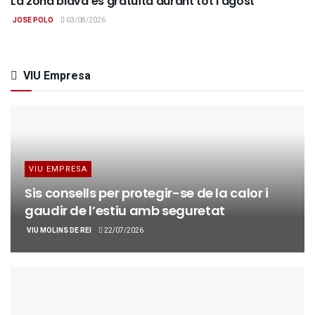
La zona blava és gratuïta durant tot l’agost
JOSE POLO
03/08/2026
VIU Empresa
VIU EMPRESA
Sis consells per protegir-se de la calor i
gaudir de l’estiu amb seguretat
VIU MOLINS DE REI
22/07/2026