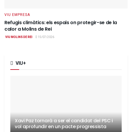
VIU EMPRESA
Refugis climàtics: els espais on protegir-se de la
calor a Molins de Rei
VIU MOLINS DE REI
15/07/2026
VIU+
Xavi Paz tornarà a ser el candidat del PSC i
vol aprofundir en un pacte progressista