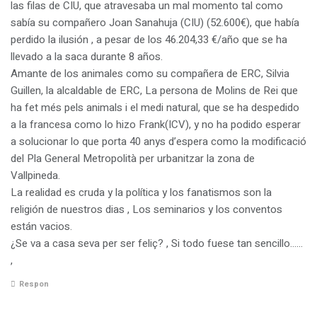
las filas de CIU, que atravesaba un mal momento tal como
sabía su compañero Joan Sanahuja (CIU) (52.600€), que había
perdido la ilusión , a pesar de los 46.204,33 €/año que se ha
llevado a la saca durante 8 años.
Amante de los animales como su compañera de ERC, Silvia
Guillen, la alcaldable de ERC, La persona de Molins de Rei que
ha fet més pels animals i el medi natural, que se ha despedido
a la francesa como lo hizo Frank(ICV), y no ha podido esperar
a solucionar lo que porta 40 anys d’espera como la modificació
del Pla General Metropolità per urbanitzar la zona de
Vallpineda.
La realidad es cruda y la política y los fanatismos son la
religión de nuestros dias , Los seminarios y los conventos
están vacios.
¿Se va a casa seva per ser feliç? , Si todo fuese tan sencillo……
,
Respon